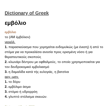
Dictionary of Greek
εμβόλιο
εμβόλιο
το (AM ἐμβόλιον)
νεοελλ.
1.
παρασκεύασμα που χορηγείται ενδομυϊκώς (με ένεση) ή από το
στόμα για να προκαλέσει ανοσία προς ορισμένη νόσο ή για
θεραπευτικούς σκοπούς
2.
κλωνάρι δέντρου με οφθαλμούς, το οποίο χρησιμοποιείται για
τον δενδροκομικό εμβολιασμό
3.
η δαμαλίδα κατά τής ευλογιάς, η βατσίνα
αρχ.-μσν.
1.
το δόρυ
2.
εμβόλιμο άσμα
3.
στόμιο ή υδρορρόη
4.
γλυπτό στόλισμα σκευών.