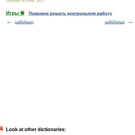
Dictionary of Greek
.
2013
.
Игры ⚽
Поможем решить контрольную работу
εμβόλιμος
εμβόλισμα
Look at other dictionaries: