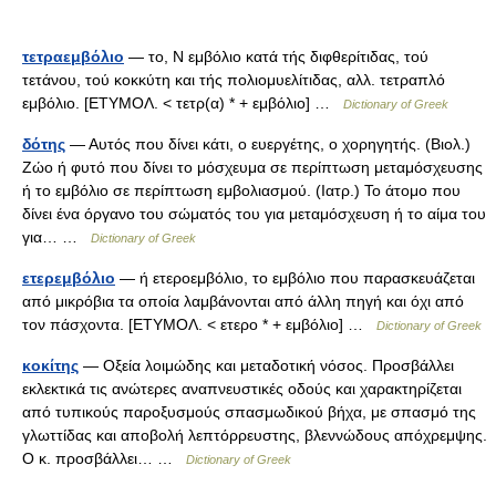
τετραεμβόλιο
— το, Ν εμβόλιο κατά τής διφθερίτιδας, τού
τετάνου, τού κοκκύτη και τής πολιομυελίτιδας, αλλ. τετραπλό
εμβόλιο. [ΕΤΥΜΟΛ. < τετρ(α) * + εμβόλιο] …
Dictionary of Greek
δότης
— Αυτός που δίνει κάτι, ο ευεργέτης, ο χορηγητής. (Βιολ.)
Ζώο ή φυτό που δίνει το μόσχευμα σε περίπτωση μεταμόσχευσης
ή το εμβόλιο σε περίπτωση εμβολιασμού. (Ιατρ.) To άτομο που
δίνει ένα όργανο του σώματός του για μεταμόσχευση ή το αίμα του
για… …
Dictionary of Greek
ετερεμβόλιο
— ή ετεροεμβόλιο, το εμβόλιο που παρασκευάζεται
από μικρόβια τα οποία λαμβάνονται από άλλη πηγή και όχι από
τον πάσχοντα. [ΕΤΥΜΟΛ. < ετερο * + εμβόλιο] …
Dictionary of Greek
κοκίτης
— Οξεία λοιμώδης και μεταδοτική νόσος. Προσβάλλει
εκλεκτικά τις ανώτερες αναπνευστικές οδούς και χαρακτηρίζεται
από τυπικούς παροξυσμούς σπασμωδικού βήχα, με σπασμό της
γλωττίδας και αποβολή λεπτόρρευστης, βλεννώδους απόχρεμψης.
Ο κ. προσβάλλει… …
Dictionary of Greek