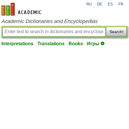
RU
DE
ES
FR
en-academic.com
Academic Dictionaries and Encyclopedias
Search!
Interpretations
Translations
Books
Игры ⚽