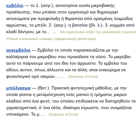
εμβόλιο
— το 1. (ιατρ.), ανοσογόνα ουσία μικροβιακής
προέλευσης, που μπαίνει στον οργανισμό και δημιουργεί
αντισώματα για προφύλαξη ή θεραπεία από ορισμένες λοιμώδεις
αρρώστιες, το μπόλι. 2. (ιατρ.), η βατσίνα (βλ. λ.). 3. κομμάτι από
κλαδί δέντρου, με το… …
Νέο ερμηνευτικό λεξικό της νεοελληνικής γλώσσας
(Новый толковании словарь современного греческого)
αυτεμβόλιο
— Εμβόλιο το οποίο παρασκευάζεται με την
καλλιέργεια του μικροβίου που προκάλεσε τη νόσο. Το μικρόβιο
αυτό το παίρνουμε από τον ίδιο τον άρρωστο. Το εμβόλιο του
είδους αυτού, όπως άλλωστε και τα άλλα, είναι εναιώρημα σε
φυσιολογικό ορό νεκρών… …
Dictionary of Greek
μπόλιασμα
— (Βοτ.). Πρακτική φυτοτεχνική μέθοδος, με την
οποία γίνεται η μεταμόσχευση ενός ματιού ή τμήματος μικρού
κλαδιού από ένα φυτό, του οποίου επιδιώκεται να διατηρηθούν τα
χαρακτηριστικά, σ’ ένα άλλο, ιδιαίτερα εύρωστο, που ονομάζεται
υποκείμενο. Το μ …
Dictionary of Greek